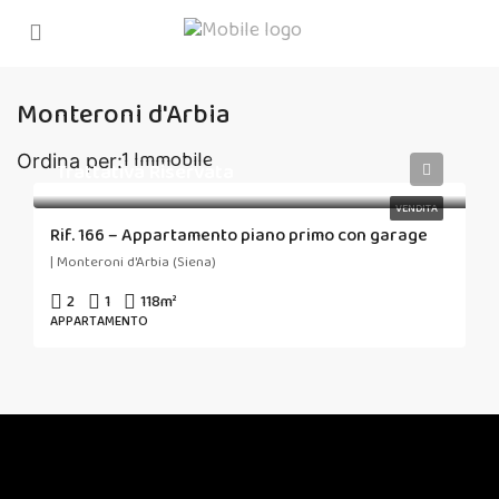
Monteroni d'Arbia
1 Immobile
Ordina per:
Trattativa Riservata
VENDITA
Rif. 166 – Appartamento piano primo con garage
| Monteroni d'Arbia (Siena)
2
1
118
m²
APPARTAMENTO