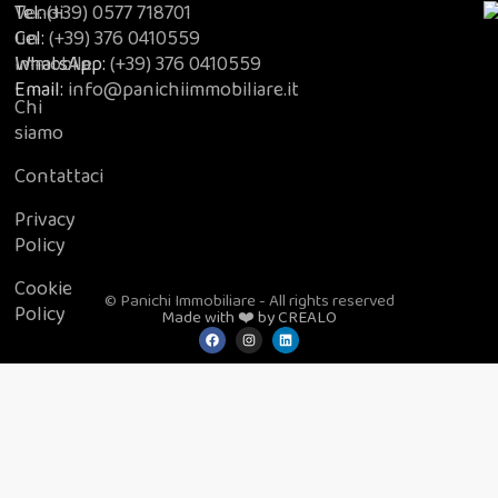
Vendi
Tel:
(+39) 0577 718701
un
Cel:
(+39) 376 0410559
immobile
WhatsApp:
(+39) 376 0410559
Email:
info@panichiimmobiliare.it
Chi
siamo
Contattaci
Privacy
Policy
Cookie
© Panichi Immobiliare - All rights reserved
Policy
Made with ❤️ by CREALO