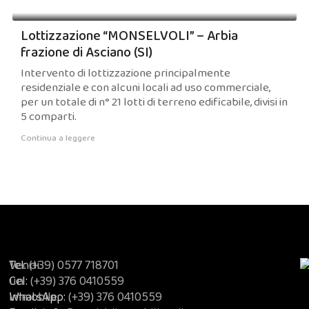
Lottizzazione “MONSELVOLI” – Arbia
frazione di Asciano (SI)
Intervento di lottizzazione principalmente
residenziale e con alcuni locali ad uso commerciale,
per un totale di n° 21 lotti di terreno edificabile, divisi in
5 comparti.
Continua a leggere
Vendi
Tel:
(+39) 0577 718701
un
Cel:
(+39) 376 0410559
immobile
WhatsApp:
(+39) 376 0410559