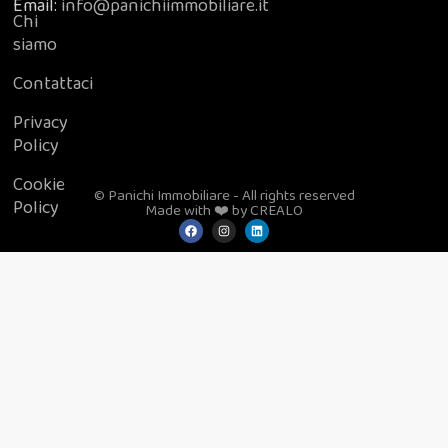
Email:
info@panichiimmobiliare.it
Chi
siamo
Contattaci
Privacy
Policy
Cookie
© Panichi Immobiliare - All rights reserved
Policy
Made with ❤️ by CREALO