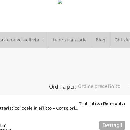
azione ed edilizia
La nostra storia
Blog
Chi si
Ordine predefinito
Ordina per:
Trattativa Riservata
Rif. 59 – Caratteristico locale in affitto – Corso principale di Asciano
)
Dettagli
5
m²