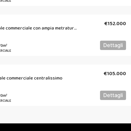
RCIALE
€152.000
Rif. 118 – Locale commerciale con ampia metratura visibilissimo – Piano Terra
)
Dettagli
70
m²
RCIALE
€105.000
ocale commerciale centralissimo
)
Dettagli
20
m²
RCIALE