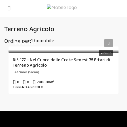
Terreno Agricolo
1 Immobile
Ordina per:
€390.000
VENDITA
Rif. 177 – Nel Cuore delle Crete Senesi: 75 Ettari di
Terreno Agricolo
| Asciano (Siena)
0
0
780000
m²
TERRENO AGRICOLO