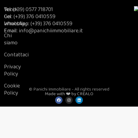
Vendi
Tel:
(+39) 0577 718701
un
Cel:
(+39) 376 0410559
immobile
WhatsApp:
(+39) 376 0410559
Email:
info@panichiimmobiliare.it
Chi
siamo
Contattaci
Privacy
Policy
Cookie
© Panichi Immobiliare - All rights reserved
Policy
Made with ❤️ by CREALO