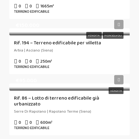
0
0
1665
m²
TERRENO EDIFICABILE
€150.000
VENDITA
MONSELVOLI
Rif. 194 – Terreno edificabile per villetta
Arbia | Asciano (Siena)
0
0
250
m²
TERRENO EDIFICABILE
€95.000
VENDITA
Rif. 86 – Lotto di terreno edificabile già
urbanizzato
Serre Di Rapolano | Rapolano Terme (Siena)
0
0
600
m²
TERRENO EDIFICABILE