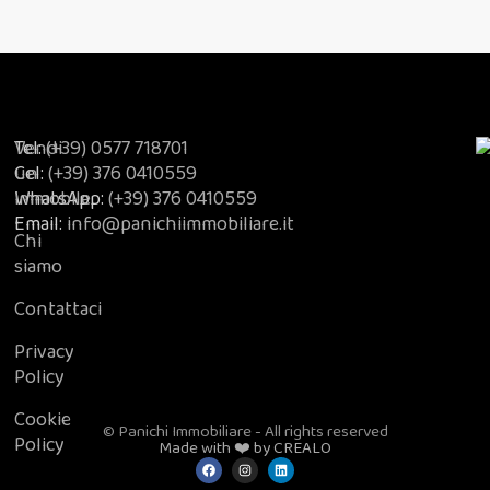
Vendi
Tel:
(+39) 0577 718701
un
Cel:
(+39) 376 0410559
immobile
WhatsApp:
(+39) 376 0410559
Email:
info@panichiimmobiliare.it
Chi
siamo
Contattaci
Privacy
Policy
Cookie
© Panichi Immobiliare - All rights reserved
Policy
Made with ❤️ by CREALO