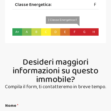
Classe Energetica:
F
| Classe Energetica F
A+
A
B
C
D
E
F
G
H
Desideri maggiori
informazioni su questo
immobile?
Compila il form, ti contatteremo in breve tempo.
Nome
*