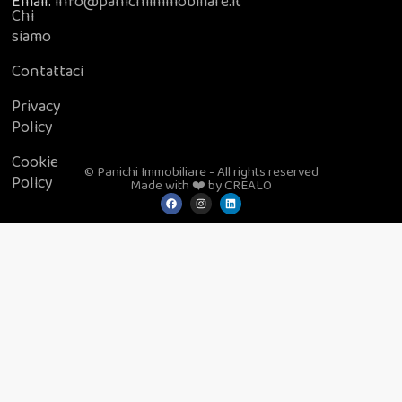
Email:
info@panichiimmobiliare.it
Chi
siamo
Contattaci
Privacy
Policy
Cookie
© Panichi Immobiliare - All rights reserved
Policy
Made with ❤️ by CREALO