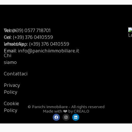
Vendi
Tel:
(+39) 0577 718701
un
Cel:
(+39) 376 0410559
immobile
WhatsApp:
(+39) 376 0410559
Email:
info@panichiimmobiliare.it
Chi
siamo
Contattaci
Privacy
Policy
Cookie
© Panichi Immobiliare - All rights reserved
Policy
Made with ❤️ by CREALO