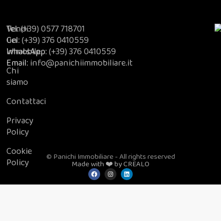
Vendi
Tel:
(+39) 0577 718701
un
Cel:
(+39) 376 0410559
immobile
WhatsApp:
(+39) 376 0410559
Email:
info@panichiimmobiliare.it
Chi
siamo
Contattaci
Privacy
Policy
Cookie
© Panichi Immobiliare - All rights reserved
Policy
Made with ❤️ by CREALO