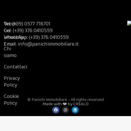
Vendi
Tel:
(+39) 0577 718701
un
Cel:
(+39) 376 0410559
immobile
WhatsApp:
(+39) 376 0410559
Email:
info@panichiimmobiliare.it
Chi
siamo
Contattaci
Privacy
Policy
Cookie
© Panichi Immobiliare - All rights reserved
Policy
Made with ❤️ by CREALO