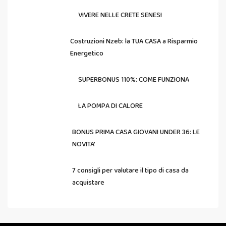
VIVERE NELLE CRETE SENESI
Costruzioni Nzeb: la TUA CASA a Risparmio
Energetico
SUPERBONUS 110%: COME FUNZIONA
LA POMPA DI CALORE
BONUS PRIMA CASA GIOVANI UNDER 36: LE
NOVITA’
7 consigli per valutare il tipo di casa da
acquistare