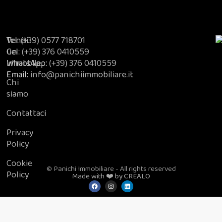
Vendi
Tel:
(+39) 0577 718701
un
Cel:
(+39) 376 0410559
immobile
WhatsApp:
(+39) 376 0410559
Email:
info@panichiimmobiliare.it
Chi
siamo
Contattaci
Privacy
Policy
Cookie
© Panichi Immobiliare - All rights reserved
Policy
Made with ❤️ by CREALO